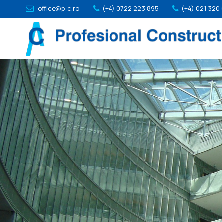
office@p-c.ro
(+4) 0722 223 895
(+4) 021 320