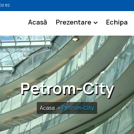
 00 82
Acasă
Prezentare
Echipa
Petrom-City
Acasa
Petrom-City