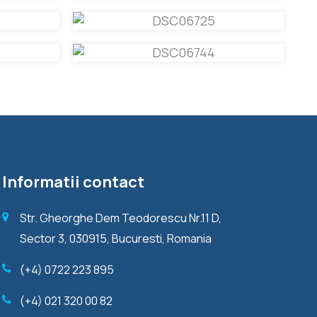
Informatii contact
Str. Gheorghe Dem Teodorescu Nr.11 D,
Sector 3, 030915, Bucuresti, Romania
(+4) 0722 223 895
(+4) 021 320 00 82