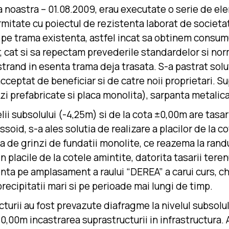
 noastra – 01.08.2009, erau executate o serie de elemen
ormitate cu poiectul de rezistenta laborat de societ
 pe trama existenta, astfel incat sa obtinem consumur
 cat si sa repectam prevederile standardelor si norma
and in esenta trama deja trasata. S-a pastrat solutia
cceptat de beneficiar si de catre noii proprietari. Su
zi prefabricate si placa monolita), sarpanta metalic
ii subsolului (-4,25m) si de la cota ±0,00m are tasar
ssoid, s-a ales solutia de realizare a placilor de la c
 de grinzi de fundatii monolite, ce reazema la randul 
 in placile de la cotele amintite, datorita tasarii te
enta pe amplasament a raului “DEREA” a carui curs, chi
recipitatii mari si pe perioade mai lungi de timp.
ucturii au fost prevazute diafragme la nivelul subsolul
a ±0,00m incastrarea suprastructurii in infrastructura