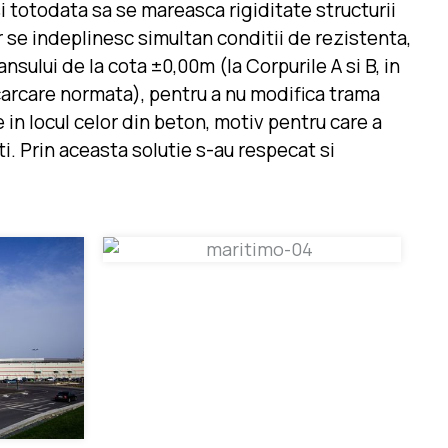
si totodata sa se mareasca rigiditate structurii
 se indeplinesc simultan conditii de rezistenta,
ansului de la cota ±0,00m (la Corpurile A si B, in
incarcare normata), pentru a nu modifica trama
e in locul celor din beton, motiv pentru care a
i. Prin aceasta solutie s-au respecat si