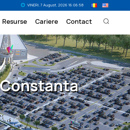
VINERI,
7
August,
2026
16:06:59
Resurse
Cariere
Contact
 Constanta