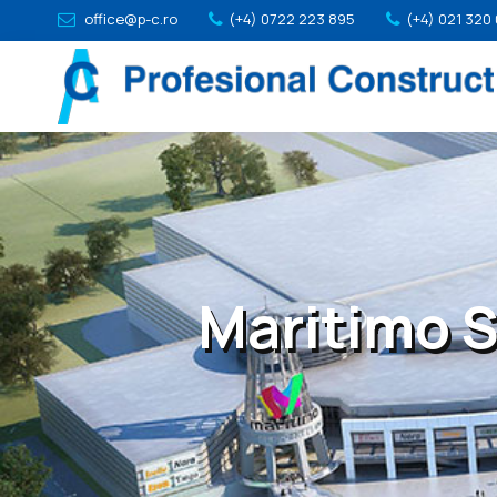
office@p-c.ro
(+4) 0722 223 895
(+4) 021 320
Maritimo 