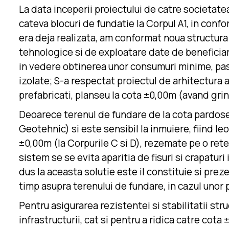
La data inceperii proiectului de catre societatea
cateva blocuri de fundatie la Corpul A1, in conf
era deja realizata, am conformat noua structura
tehnologice si de exploatare date de beneficiar,
in vedere obtinerea unor consumuri minime, pastr
izolate; S-a respectat proiectul de arhitectura a
prefabricati, planseu la cota ±0,00m (avand grin
Deoarece terenul de fundare de la cota pardosel
Geotehnic) si este sensibil la inmuiere, fiind leo
±0,00m (la Corpurile C si D), rezemate pe o retea
sistem se se evita aparitia de fisuri si crapaturi
dus la aceasta solutie este il constituie si prez
timp asupra terenului de fundare, in cazul unor p
Pentru asigurarea rezistentei si stabilitatii str
infrastructurii, cat si pentru a ridica catre cot