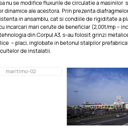
a nu se modifice fluxurile de circulatie a masinilor 
lor dinamice ale acestora. Prin prezenta diafragmelor
istenta in ansamblu, cat si condiile de rigiditate a pl
e cu incarcari mari cerute de beneficiar (2,00t/mp – 
 tehnologia din Corpul A3, s-au folosit grinzi metalic
ce – placi, inglobate in betonul stalpilor prefabricat
cuitelor de instalatii.