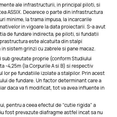
te ale infrastructurii, in principal piloti, si
atea ASSIX. Deoarece o parte din infrastructura
i minime, la trama impusa, la incarcarile
tivelor in vigoare la data proiectarii. S-a avut
 de fundare indirecta, pe piloti, si fundatii
prastructura este alcatuita din stalpi
a in sistem grinzi cu zabrele si pane macaz.
i sub greutate proprie (conform Studiului
ota -4,25m (la Corpurile A si B) si respectiv
lor pe fundatiile izolate a stalpilor. Prin acest
renului de fundare. Un factor determinant care a
ar daca va fi modificat, tot va avea influente in
ui, pentru a ceea efectul de “cutie rigida” a
. Au fost prevazute diafragme astfel incat sa nu