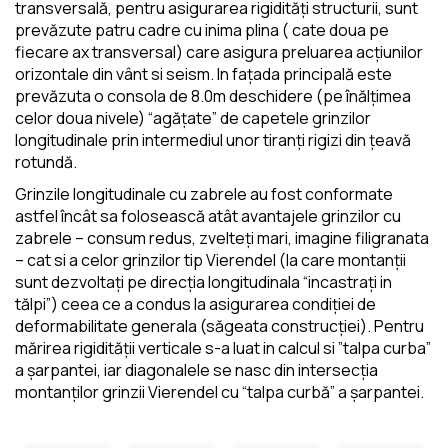
transversală, pentru asigurarea rigidități structurii, sunt
prevăzute patru cadre cu inima plina ( cate doua pe
fiecare ax transversal) care asigura preluarea acțiunilor
orizontale din vânt si seism. In fațada principală este
prevăzuta o consola de 8.0m deschidere (pe înălțimea
celor doua nivele) “agățate” de capetele grinzilor
longitudinale prin intermediul unor tiranți rigizi din țeavă
rotundă.
Grinzile longitudinale cu zabrele au fost conformate
astfel încât sa folosească atât avantajele grinzilor cu
zabrele – consum redus, zvelteți mari, imagine filigranata
– cat si a celor grinzilor tip Vierendel (la care montanții
sunt dezvoltați pe direcția longitudinala “incastrați in
tălpi”) ceea ce a condus la asigurarea condiției de
deformabilitate generala (săgeata construcției). Pentru
mărirea rigidității verticale s-a luat in calcul si ”talpa curba”
a șarpantei, iar diagonalele se nasc din intersecția
montanților grinzii Vierendel cu “talpa curbă” a șarpantei.