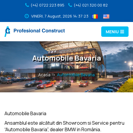
(+4) 0722 223 895
(+4) 021 320 00 82
VINERI,
7
August,
2026
14:37:23
MENIU
Automobile Bavaria
Acasa
Automobile Bavaria
Automobile Bavaria
Ansamblul este alcătuit din Showroom si Service pentru
“Automobile Bavaria”, dealer BMW in România.