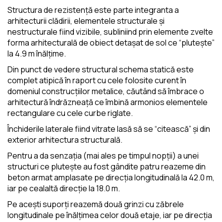
Structura de rezistență este parte integranta a
arhitecturii clădirii, elementele structurale și
nestructurale fiind vizibile, subliniind prin elemente zvelte
forma arhitecturală de obiect detașat de sol ce “plutește”
la 4.9 m înălțime.
Din punct de vedere structural schema statică este
complet atipică în raport cu cele folosite curent în
domeniul construcțiilor metalice, căutând să îmbrace o
arhitectură îndrăzneață ce îmbină armonios elementele
rectangulare cu cele curbe riglate.
Închiderile laterale fiind vitrate lasă să se “citească” și din
exterior arhitectura structurală.
Pentru a da senzația (mai ales pe timpul nopții) a unei
structuri ce plutește au fost gândite patru reazeme din
beton armat amplasate pe direcția longitudinală la 42.0 m,
iar pe cealaltă direcție la 18.0 m.
Pe acești suporți reazemă două grinzi cu zăbrele
longitudinale pe înălțimea celor două etaje, iar pe direcția