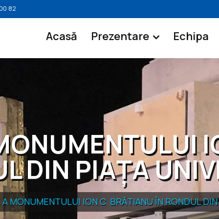
 00 82
Acasă
Prezentare
Echipa
MONUMENTULUI IO
L DIN PIAȚA UNIV
A MONUMENTULUI ION C. BRĂTIANU ÎN RONDUL DIN 