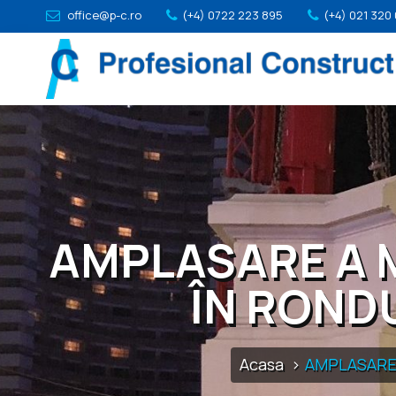
office@p-c.ro
(+4) 0722 223 895
(+4) 021 320
AMPLASARE A 
ÎN RONDU
Acasa
AMPLASARE 