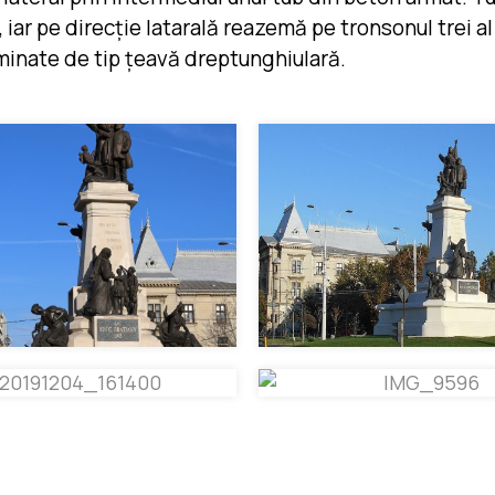
e, iar pe direcție latarală reazemă pe tronsonul trei a
laminate de tip țeavă dreptunghiulară.