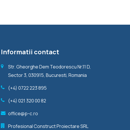
Informatii contact
Str. Gheorghe Dem Teodorescu Nr.11 D,
Sector 3, 030915, Bucuresti, Romania
(+4) 0722 223 895
(+4) 021 320 00 82
office@p-c.ro
Profesional Construct Proiectare SRL