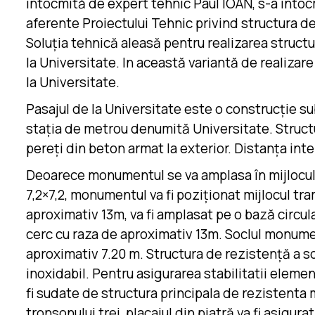
întocmită de expert tehnic Paul IOAN, s-a întoc
aferente Proiectului Tehnic privind structura de 
Soluția tehnică aleasă pentru realizarea structur
la Universitate. In această variantă de realizar
la Universitate.
Pasajul de la Universitate este o construcție sub
stația de metrou denumită Universitate. Structur
pereți din beton armat la exterior. Distanța int
Deoarece monumentul se va amplasa în mijlocul r
7,2×7,2, monumentul va fi poziționat mijlocul tr
aproximativ 13m, va fi amplasat pe o bază circul
cerc cu raza de aproximativ 13m. Soclul monumen
aproximativ 7.20 m. Structura de rezistență a soc
inoxidabil. Pentru asigurarea stabilitatii eleme
fi sudate de structura principala de rezistenta 
tronsonului trei, placajul din piatră va fi asigu