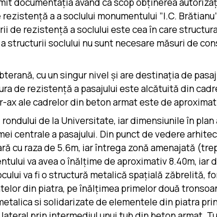
mit documentaţia avand ca scop obţinerea autorizaţi
rezistență a a soclului monumentului ”I.C. Brătianu” 
ii de rezistență a soclului este cea în care structura
e a structurii soclului nu sunt necesare măsuri de co
terană, cu un singur nivel și are destinația de pasaj
a de rezistență a pasajului este alcătuită din cadre 
er-ax ale cadrelor din beton armat este de aproximati
ondului de la Universitate, iar dimensiunile în plan
amei centrale a pasajului. Din punct de vedere arhitec
ară cu raza de 5.6m, iar întrega zonă amenajată (trept
tului va avea o înălțime de aproximativ 8.40m, iar d
ului va fi o structură metalică spațială zăbrelită, fo
ntelor din piatra, pe înălțimea primelor două tronsoa
metalica si solidarizate de elementele din piatra pr
rat lateral prin intermediul unui tub din beton armat.