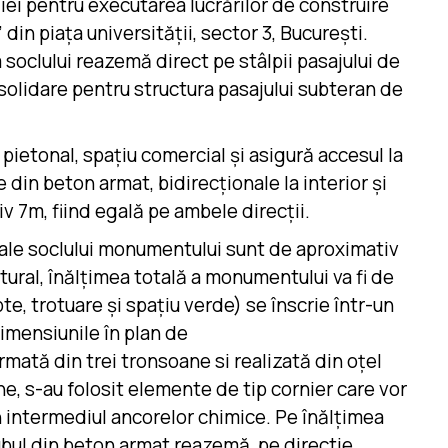
ei pentru executarea lucrărilor de construire
din piața universității, sector 3, București.
 soclului reazemă direct pe stâlpii pasajului de
nsolidare pentru structura pasajului subteran de
 pietonal, spațiu comercial și asigură accesul la
din beton armat, bidirecționale la interior și
v 7m, fiind egală pe ambele direcții.
 ale soclului monumentului sunt de aproximativ
tural, înălțimea totală a monumentului va fi de
e, trotuare și spațiu verde) se înscrie într-un
imensiunile în plan de
rmată din trei tronsoane si realizată din oțel
ne, s-au folosit elemente de tip cornier care vor
in intermediul ancorelor chimice. Pe înălțimea
 Tubul din beton armat reazemă, pe directie