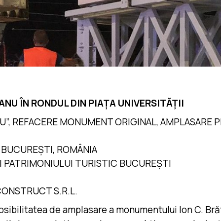
NU ÎN RONDUL DIN PIAȚA UNIVERSITĂȚII
NU”, REFACERE MONUMENT ORIGINAL, AMPLASARE 
3, BUCUREȘTI, ROMÂNIA
I PATRIMONIULUI TURISTIC BUCUREȘTI
 CONSTRUCT S.R.L.
sibilitatea de amplasare a monumentului Ion C. Brăti